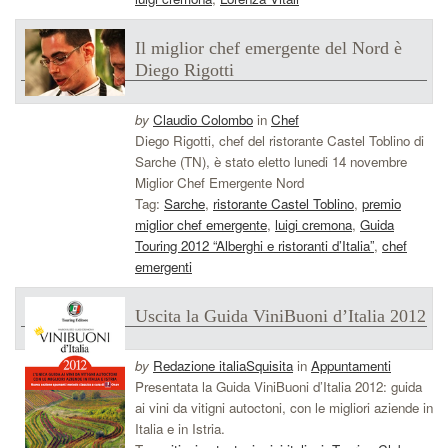
Il miglior chef emergente del Nord è
Diego Rigotti
by
Claudio Colombo
in
Chef
Diego Rigotti, chef del ristorante Castel Toblino di
Sarche (TN), è stato eletto lunedi 14 novembre
Miglior Chef Emergente Nord
Tag:
Sarche
,
ristorante Castel Toblino
,
premio
miglior chef emergente
,
luigi cremona
,
Guida
Touring 2012 “Alberghi e ristoranti d’Italia”
,
chef
emergenti
Uscita la Guida ViniBuoni d’Italia 2012
by
Redazione italiaSquisita
in
Appuntamenti
Presentata la Guida ViniBuoni d’Italia 2012: guida
ai vini da vitigni autoctoni, con le migliori aziende in
Italia e in Istria.