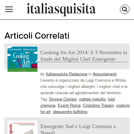
Articoli Correlati
Cooking for Art 2014: il 3 Novembre la
finale del Miglior Chef Emergente
by
Italiasquisita Redazione
in
Appuntamenti
L’evento è organizzato da Luigi Cremona e Witaly
che coinvolge i migliori alberghi, i migliori chef e le
aziende vinicole ed agroalimentari del territorio.
Tag:
Simone Cipriani
,
matteo metullio
,
luigi
cremona
,
Eventi Roma
,
Cristoforo Trapani
,
cooking
for art
,
alessandro buffolino
Emergente Sud e Luigi Cremona a
Napoli