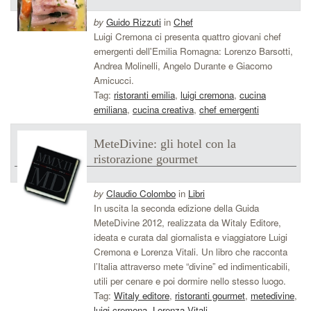
by
Guido Rizzuti
in
Chef
Luigi Cremona ci presenta quattro giovani chef
emergenti dell'Emilia Romagna: Lorenzo Barsotti,
Andrea Molinelli, Angelo Durante e Giacomo
Amicucci.
Tag:
ristoranti emilia
,
luigi cremona
,
cucina
emiliana
,
cucina creativa
,
chef emergenti
MeteDivine: gli hotel con la
ristorazione gourmet
by
Claudio Colombo
in
Libri
In uscita la seconda edizione della Guida
MeteDivine 2012, realizzata da Witaly Editore,
ideata e curata dal giornalista e viaggiatore Luigi
Cremona e Lorenza Vitali. Un libro che racconta
l’Italia attraverso mete “divine” ed indimenticabili,
utili per cenare e poi dormire nello stesso luogo.
Tag:
Witaly editore
,
ristoranti gourmet
,
metedivine
,
luigi cremona
,
Lorenza Vitali