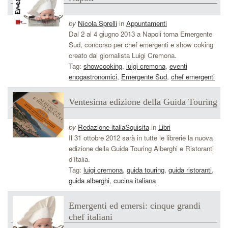
by
Nicola Sprelli
in
Appuntamenti
Dal 2 al 4 giugno 2013 a Napoli torna Emergente
Sud, concorso per chef emergenti e show coking
creato dal giornalista Luigi Cremona.
Tag:
showcooking
,
luigi cremona
,
eventi
enogastronomici
,
Emergente Sud
,
chef emergenti
Ventesima edizione della Guida Touring
by
Redazione italiaSquisita
in
Libri
Il 31 ottobre 2012 sarà in tutte le librerie la nuova
edizione della Guida Touring Alberghi e Ristoranti
d’Italia.
Tag:
luigi cremona
,
guida touring
,
guida ristoranti
,
guida alberghi
,
cucina italiana
Emergenti ed emersi: cinque grandi
chef italiani