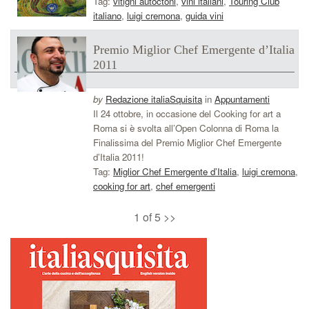
Tag:
vitigni autoctoni
,
vini italiani
,
Touring Club
italiano
,
luigi cremona
,
guida vini
Premio Miglior Chef Emergente d’Italia
2011
by
Redazione italiaSquisita
in
Appuntamenti
Il 24 ottobre, in occasione del Cooking for art a
Roma si è svolta all’Open Colonna di Roma la
Finalissima del Premio Miglior Chef Emergente
d’Italia 2011!
Tag:
Miglior Chef Emergente d’Italia
,
luigi cremona
,
cooking for art
,
chef emergenti
1 of 5
>>