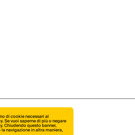
ono di cookie necessari al
icy. Se vuoi saperne di più o negare
cy
. Chiudendo questo banner,
la navigazione in altra maniera,