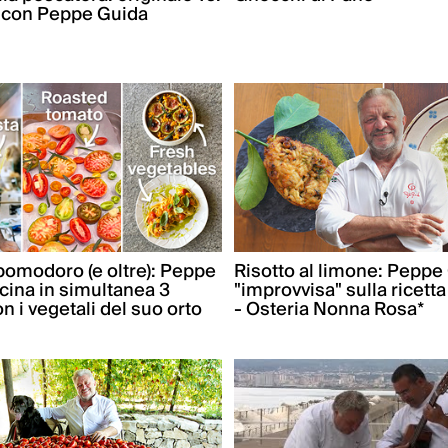
 con Peppe Guida
 pomodoro (e oltre): Peppe
Risotto al limone: Peppe
cina in simultanea 3
"improvvisa" sulla ricetta
on i vegetali del suo orto
- Osteria Nonna Rosa*