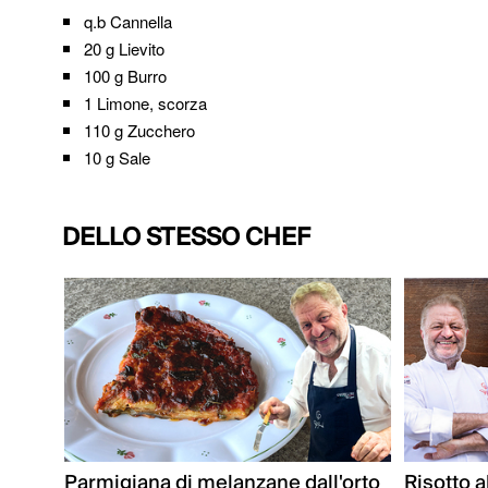
q.b
Cannella
20 g
Lievito
100 g
Burro
1
Limone, scorza
110 g
Zucchero
10 g
Sale
DELLO STESSO CHEF
Parmigiana di melanzane dall'orto
Risotto a