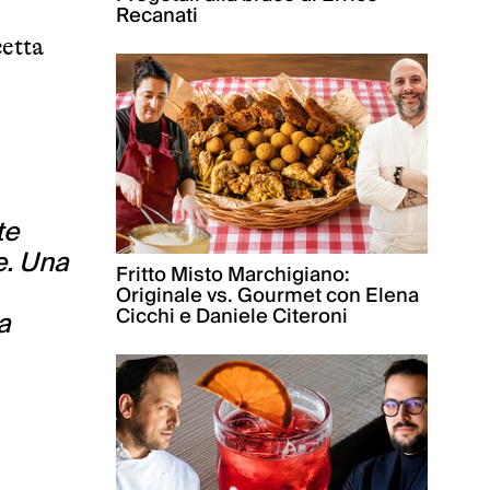
Recanati
cetta
te
e. Una
Fritto Misto Marchigiano:
Originale vs. Gourmet con Elena
Cicchi e Daniele Citeroni
a