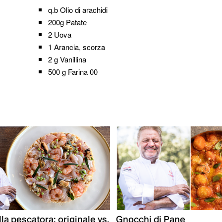
q.b
Olio di arachidi
200g
Patate
2
Uova
1
Arancia, scorza
2 g
Vanillina
500 g
Farina 00
lla pescatora: originale vs.
Gnocchi di Pane