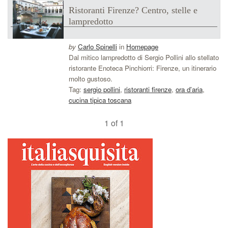
Ristoranti Firenze? Centro, stelle e
lampredotto
by
Carlo Spinelli
in
Homepage
Dal mitico lampredotto di Sergio Pollini allo stellato
ristorante Enoteca Pinchiorri: Firenze, un itinerario
molto gustoso.
Tag:
sergio pollini
,
ristoranti firenze
,
ora d’aria
,
cucina tipica toscana
1 of 1