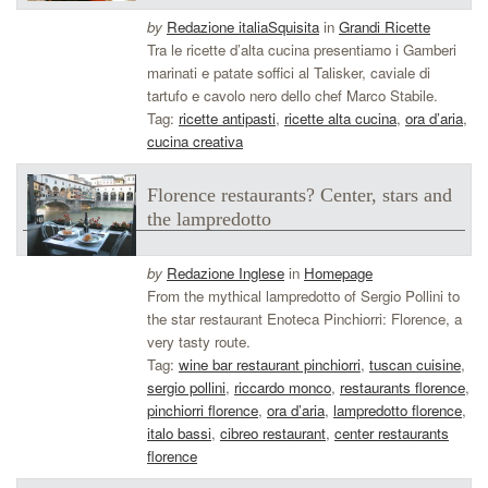
by
Redazione italiaSquisita
in
Grandi Ricette
Tra le ricette d’alta cucina presentiamo i Gamberi
marinati e patate soffici al Talisker, caviale di
tartufo e cavolo nero dello chef Marco Stabile.
Tag:
ricette antipasti
,
ricette alta cucina
,
ora d’aria
,
cucina creativa
Florence restaurants? Center, stars and
the lampredotto
by
Redazione Inglese
in
Homepage
From the mythical lampredotto of Sergio Pollini to
the star restaurant Enoteca Pinchiorri: Florence, a
very tasty route.
Tag:
wine bar restaurant pinchiorri
,
tuscan cuisine
,
sergio pollini
,
riccardo monco
,
restaurants florence
,
pinchiorri florence
,
ora d’aria
,
lampredotto florence
,
italo bassi
,
cibreo restaurant
,
center restaurants
florence