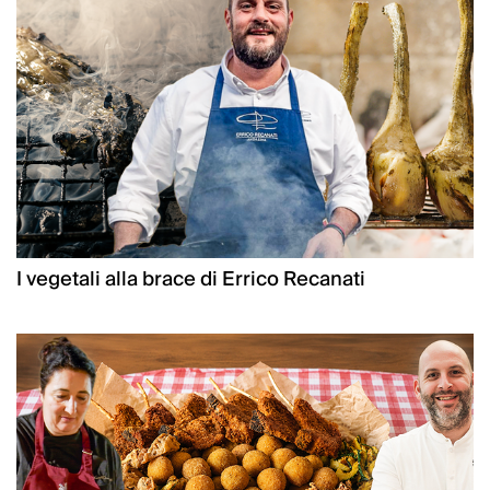
I vegetali alla brace di Errico Recanati