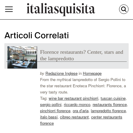
Articoli Correlati
Florence restaurants? Center, stars and
the lampredotto
by
Redazione Inglese
in
Homepage
From the mythical lampredotto of Sergio Pollini to
the star restaurant Enoteca Pinchiorri: Florence, a
very tasty route.
Tag:
wine bar restaurant pinchiorri
,
tuscan cuisine
,
sergio pollini
,
riccardo monco
,
restaurants florence
,
pinchiorri florence
,
ora d’aria
,
lampredotto florence
,
italo bassi
,
cibreo restaurant
,
center restaurants
florence