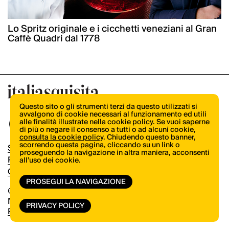
Lo Spritz originale e i cicchetti veneziani al Gran
Caffè Quadri dal 1778
Questo sito o gli strumenti terzi da questo utilizzati si
avvalgono di cookie necessari al funzionamento ed utili
alle finalità illustrate nella cookie policy. Se vuoi saperne
di più o negare il consenso a tutti o ad alcuni cookie,
consulta la cookie policy
. Chiudendo questo banner,
scorrendo questa pagina, cliccando su un link o
Shop
proseguendo la navigazione in altra maniera, acconsenti
Pubblicità
all’uso dei cookie.
Contatti
PROSEGUI LA NAVIGAZIONE
© Copyright 2026.
Vertical.it
N.ro Iscrizione ROC 32504
PRIVACY POLICY
Privacy Policy