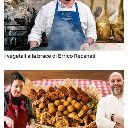
I vegetali alla brace di Errico Recanati