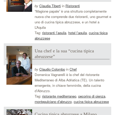
by
Claudia Tiberti
in
Ristoranti
“Magione papale” è una struttura completamente
nuova che comprende due ristoranti, uno gourmet e
uno di cucina tipica abruzzese, e un hotel a
L’Aquila
Tag:
ristoranti l’aquila
,
hotel l’aquila
,
cucina tipica
abruzzese
Una chef e la sua “cucina tipica
abruzzese”
by
Claudio Colombo
in
Chef
Domenica Vagnarelli è la chef del ristorante
Mediterraneo di Alba Adriatica (TE). Un talento
emergente, in chiave femminile, della cucina
d'Abruzzo.
Tag:
ristorante mediterraneo
,
pecorino di pienza
,
montepulciano d’abruzzo
,
cucina tipica abruzzese
Cucina tipica abruzzese a Milano