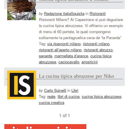
by
Redazione italiaSquisita
in
Ristoranti
Ristoranti Milano? Al Capestrano si può degustare
la cucina tipica abruzzese. Vi offriamo un esempio
di menu di 60 portate, le quali compongono
solitamente la pantagruelica cena de “la Panarda”
Tag:
via ripamonti milano
,
ristoranti milano
,
ristoranti all’aperto milano
,
ristoranti abruzzo
,
panarda
,
marmellata d’arance
,
cucina tipica
abruzzese
,
caciocavallo
,
arrosticini
La cucina tipica abruzzese per Niko
by
Carlo Spinelli
in
Libri
Tag:
reale
,
libri di cucina
,
cucina tipica abruzzese
,
cucina creativa
1 of 1