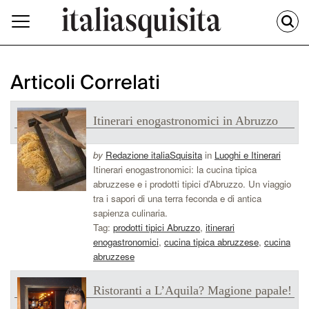
Articoli Correlati
Itinerari enogastronomici in Abruzzo
by
Redazione italiaSquisita
in
Luoghi e Itinerari
Itinerari enogastronomici: la cucina tipica
abruzzese e i prodotti tipici d’Abruzzo. Un viaggio
tra i sapori di una terra feconda e di antica
sapienza culinaria.
Tag:
prodotti tipici Abruzzo
,
itinerari
enogastronomici
,
cucina tipica abruzzese
,
cucina
abruzzese
Ristoranti a L’Aquila? Magione papale!