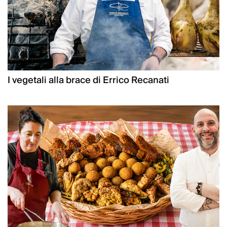
I vegetali alla brace di Errico Recanati