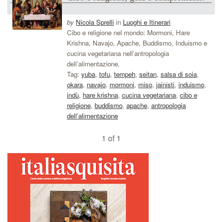
by
Nicola Sprelli
in
Luoghi e Itinerari
Cibo e religione nel mondo: Mormoni, Hare
Krishna, Navajo, Apache, Buddismo, Induismo e
cucina vegetariana nell’antropologia
dell’alimentazione.
Tag:
yuba
,
tofu
,
tempeh
,
seitan
,
salsa di soia
,
okara
,
navajo
,
mormoni
,
miso
,
jainisti
,
induismo
,
indù
,
hare krishna
,
cucina vegetariana
,
cibo e
religione
,
buddismo
,
apache
,
antropologia
dell’alimentazione
1 of 1