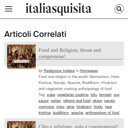
Articoli Correlati
Food and Religion, throat and
compromise!
by
Redazione Inglese
in
Homepage
Food and religion in the world: Mormonism, Hare
Krishna, Navajo, Apache, Buddhism, Hinduism
and vegetarian cooking anthropology of food.
Tag:
yuba
,
vegetarian cooking
,
tofu
,
tempeh
,
soy
sauce
,
seitan
,
religion and food
,
okara
,
navajo
,
mormons
,
miso
,
jains
,
hinduism
,
hindu
,
hare
krishna
,
buddhism
,
apache
,
anthropology of food
Cibo e religione, gola e compromessi!