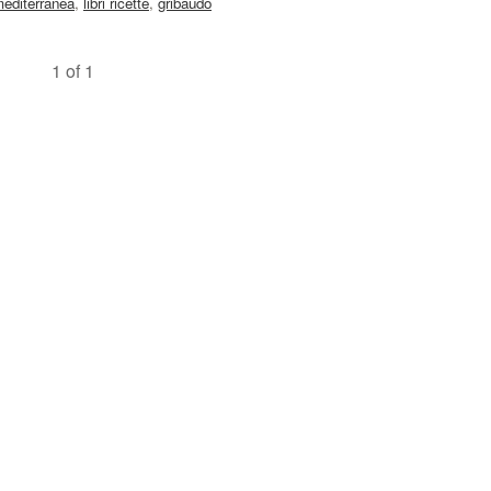
mediterranea
,
libri ricette
,
gribaudo
1 of 1