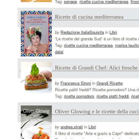
Tag:
senape
,
ricette cucina mediterranea
,
fino
Ricette di cucina mediterranea
by
Redazione italiaSquisita
in
Libri
“Le ricette del grande Sud” è un libro di ricett
Tag:
ricette cucina mediterranea
,
marisa laurit
dalai
Ricette di Grandi Chef: Alici fresch
by
Francesca Sironi
in
Grandi Ricette
Ricette paitti freddi? Ricette pomodoro? Una ri
Tag:
ricette pomodoro
,
ricette piatti freddi
,
ricet
Oliver Glowing e le ricette della cuc
by
andrea.strati
in
Libri
Il libro di ricette "Arte e gusto a Capri" dedica