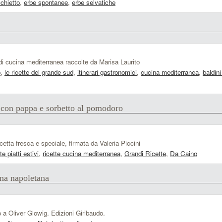
cchietto
,
erbe spontanee
,
erbe selvatiche
e di cucina mediterranea raccolte da Marisa Laurito
o
,
le ricette del grande sud
,
itinerari gastronomici
,
cucina mediterranea
,
baldini
e con pappa e sorbetto al pomodoro
cetta fresca e speciale, firmata da Valeria Piccini
te piatti estivi
,
ricette cucina mediterranea
,
Grandi Ricette
,
Da Caino
ina napoletana
to a Oliver Glowig. Edizioni Giribaudo.