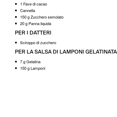
1
Fave di cacao
Cannella
150 g
Zucchero semolato
20 g
Panna liquida
PER I DATTERI
Sciroppo di zucchero
PER LA SALSA DI LAMPONI GELATINATA
7 g
Gelatina
150 g
Lamponi