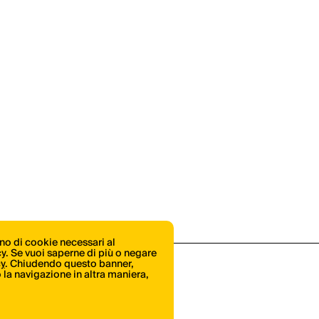
ono di cookie necessari al
icy. Se vuoi saperne di più o negare
cy
. Chiudendo questo banner,
la navigazione in altra maniera,