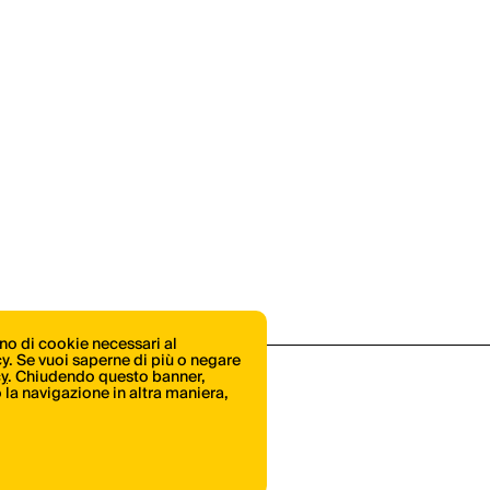
ono di cookie necessari al
icy. Se vuoi saperne di più o negare
cy
. Chiudendo questo banner,
la navigazione in altra maniera,
Shop