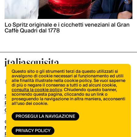
Lo Spritz originale e i cicchetti veneziani al Gran
Caffè Quadri dal 1778
Questo sito o gli strumenti terzi da questo utilizzati si
avvalgono di cookie necessari al funzionamento ed utili
alle finalità illustrate nella cookie policy. Se vuoi saperne
di più o negare il consenso a tutti o ad alcuni cookie,
consulta la cookie policy
. Chiudendo questo banner,
scorrendo questa pagina, cliccando su un link o
Shop
proseguendo la navigazione in altra maniera, acconsenti
Pubblicità
all’uso dei cookie.
Contatti
PROSEGUI LA NAVIGAZIONE
© Copyright 2026.
Vertical.it
N.ro Iscrizione ROC 32504
PRIVACY POLICY
Privacy Policy