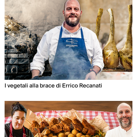
I vegetali alla brace di Errico Recanati