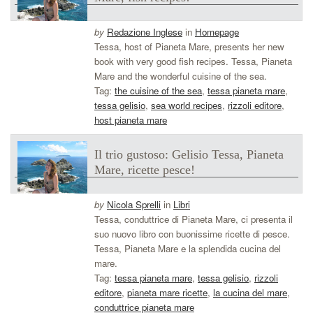
by
Redazione Inglese
in
Homepage
Tessa, host of Pianeta Mare, presents her new
book with very good fish recipes. Tessa, Pianeta
Mare and the wonderful cuisine of the sea.
Tag:
the cuisine of the sea
,
tessa pianeta mare
,
tessa gelisio
,
sea world recipes
,
rizzoli editore
,
host pianeta mare
Il trio gustoso: Gelisio Tessa, Pianeta
Mare, ricette pesce!
by
Nicola Sprelli
in
Libri
Tessa, conduttrice di Pianeta Mare, ci presenta il
suo nuovo libro con buonissime ricette di pesce.
Tessa, Pianeta Mare e la splendida cucina del
mare.
Tag:
tessa pianeta mare
,
tessa gelisio
,
rizzoli
editore
,
pianeta mare ricette
,
la cucina del mare
,
conduttrice pianeta mare