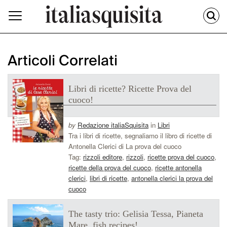
Articoli Correlati
Libri di ricette? Ricette Prova del
cuoco!
by
Redazione italiaSquisita
in
Libri
Tra i libri di ricette, segnaliamo il libro di ricette di
Antonella Clerici di La prova del cuoco
Tag:
rizzoli editore
,
rizzoli
,
ricette prova del cuoco
,
ricette della prova del cuoco
,
ricette antonella
clerici
,
libri di ricette
,
antonella clerici la prova del
cuoco
The tasty trio: Gelisia Tessa, Pianeta
Mare, fish recipes!