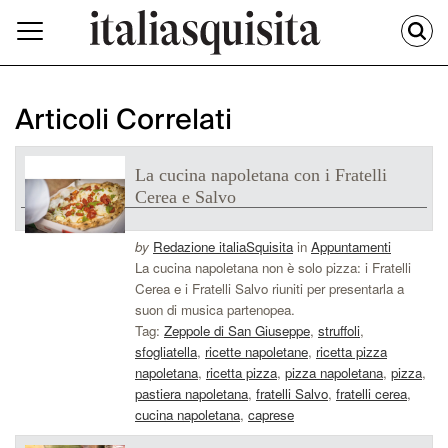
Articoli Correlati
La cucina napoletana con i Fratelli
Cerea e Salvo
by
Redazione italiaSquisita
in
Appuntamenti
La cucina napoletana non è solo pizza: i Fratelli
Cerea e i Fratelli Salvo riuniti per presentarla a
suon di musica partenopea.
Tag:
Zeppole di San Giuseppe
,
struffoli
,
sfogliatella
,
ricette napoletane
,
ricetta pizza
napoletana
,
ricetta pizza
,
pizza napoletana
,
pizza
,
pastiera napoletana
,
fratelli Salvo
,
fratelli cerea
,
cucina napoletana
,
caprese