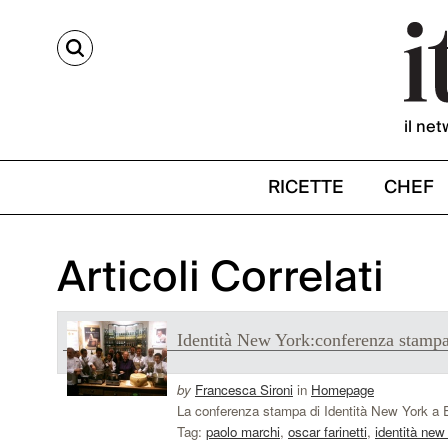
CERCA
il net
RICETTE
CHEF
Articoli Correlati
Identità New York:conferenza stamp
by
Francesca Sironi
in
Homepage
La conferenza stampa di Identità New York a Ea
Tag:
paolo marchi
,
oscar farinetti
,
identità new