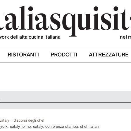
work dell’alta cucina italiana
nel 
RISTORANTI
PRODOTTI
ATTREZZATURE
a
taly: i discorsi degli chef
 york
,
eataly torino
,
eataly
,
conferenza stampa
,
chef italiani