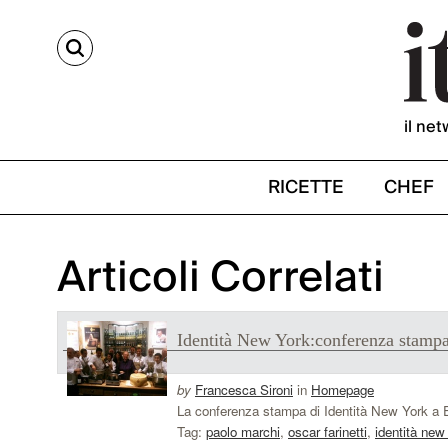
CERCA
il net
RICETTE
CHEF
Articoli Correlati
Identità New York:conferenza stamp
by
Francesca Sironi
in
Homepage
La conferenza stampa di Identità New York a Ea
Tag:
paolo marchi
,
oscar farinetti
,
identità new