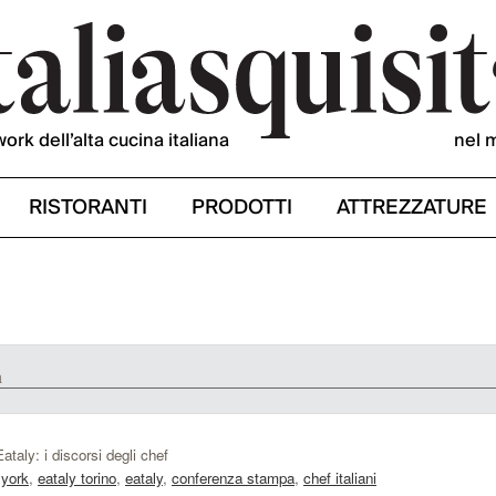
work dell’alta cucina italiana
nel 
RISTORANTI
PRODOTTI
ATTREZZATURE
a
taly: i discorsi degli chef
 york
,
eataly torino
,
eataly
,
conferenza stampa
,
chef italiani