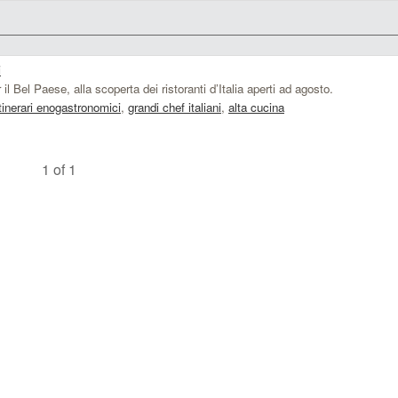
i
 il Bel Paese, alla scoperta dei ristoranti d’Italia aperti ad agosto.
itinerari enogastronomici
,
grandi chef italiani
,
alta cucina
1 of 1