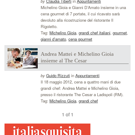
by
Claudia Tiberti
in
Appuntamenti
Michelino Gioia e Gianni D’Amato insieme in una
cena gourmet di 7 portate, il cui ricavato sarà
devoluto alla ricostruzione del ristorante Il
Rigoletto.
Tag:
Michelino Gioia
,
grandi chef italiani
,
gourmet
,
gianni d’amato
,
cena gourmet
Andrea Mattei e Michelino Gioia
insieme al The Cesar
by
Guido Rizzuti
in
Appuntamenti
Il 18 maggio 2012, cena a quattro mani di due
grandi chef: Andrea Mattei e Michelino Gioia,
presso il ristorante The Cesar a Ladispoli (RM).
Tag:
Michelino Gioia
,
grandi chef
1 of 1