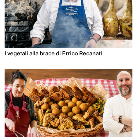
I vegetali alla brace di Errico Recanati