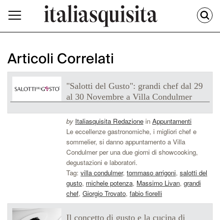
Articoli Correlati
"Salotti del Gusto": grandi chef dal 29
al 30 Novembre a Villa Condulmer
by
Italiasquisita Redazione
in
Appuntamenti
Le eccellenze gastronomiche, i migliori chef e
sommelier, si danno appuntamento a Villa
Condulmer per una due giorni di showcooking,
degustazioni e laboratori.
Tag:
villa condulmer
,
tommaso arrigoni
,
salotti del
gusto
,
michele potenza
,
Massimo Livan
,
grandi
chef
,
Giorgio Trovato
,
fabio fiorelli
Il concetto di gusto e la cucina di