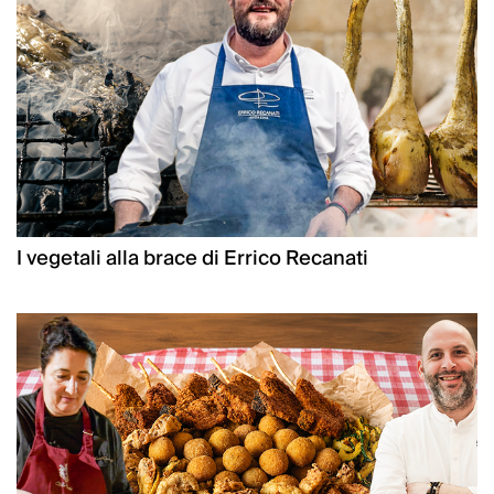
I vegetali alla brace di Errico Recanati