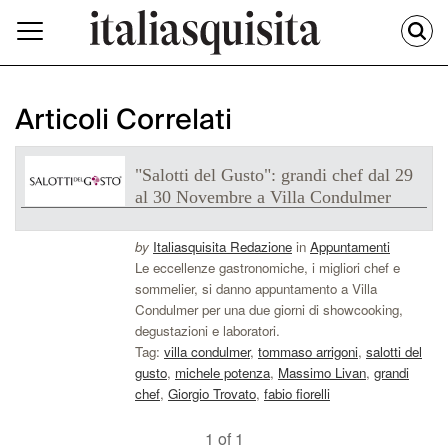
Articoli Correlati
"Salotti del Gusto": grandi chef dal 29
al 30 Novembre a Villa Condulmer
by
Italiasquisita Redazione
in
Appuntamenti
Le eccellenze gastronomiche, i migliori chef e
sommelier, si danno appuntamento a Villa
Condulmer per una due giorni di showcooking,
degustazioni e laboratori.
Tag:
villa condulmer
,
tommaso arrigoni
,
salotti del
gusto
,
michele potenza
,
Massimo Livan
,
grandi
chef
,
Giorgio Trovato
,
fabio fiorelli
1 of 1