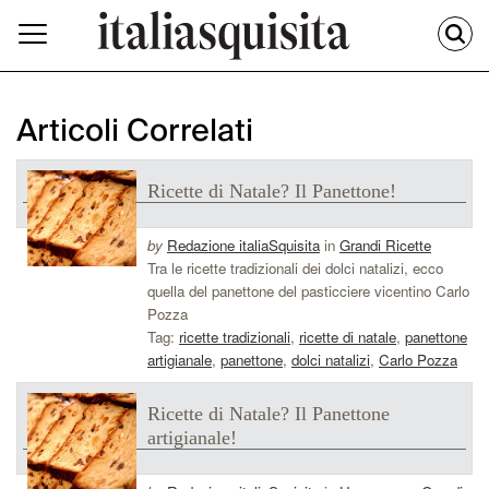
Articoli Correlati
Ricette di Natale? Il Panettone!
by
Redazione italiaSquisita
in
Grandi Ricette
Tra le ricette tradizionali dei dolci natalizi, ecco
quella del panettone del pasticciere vicentino Carlo
Pozza
Tag:
ricette tradizionali
,
ricette di natale
,
panettone
artigianale
,
panettone
,
dolci natalizi
,
Carlo Pozza
Ricette di Natale? Il Panettone
artigianale!