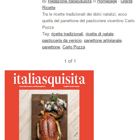
by
Redazione italiaSquisita
in
Homepage
-
Grandi
Ricette
Tra le ricette tradizionali dei dolci natalizi, ecco
quella del panettone del pasticciere vicentino Carlo
Pozza
Tag:
ricette tradizionali
,
ricette di natale
,
pasticceria da venicio
,
panettone artigianale
,
panettone
,
Carlo Pozza
1 of 1