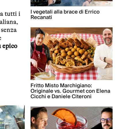
I vegetali alla brace di Errico
 tutti i
Recanati
taliana,
a senza
e
 epico
Fritto Misto Marchigiano:
Originale vs. Gourmet con Elena
Cicchi e Daniele Citeroni