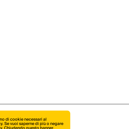
ono di cookie necessari al
icy. Se vuoi saperne di più o negare
cy
. Chiudendo questo banner,