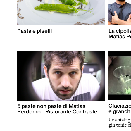
Pasta e piselli
La cipol
Matias 
Glaciazio
5 paste non paste di Matias
e granchi
Perdomo - Ristorante Contraste
Una stalag
gin tonic c