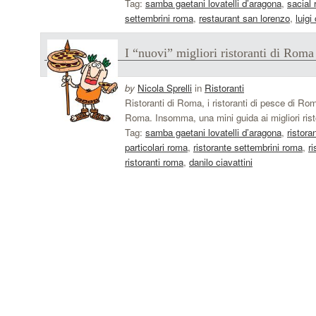
Tag:
samba gaetani lovatelli d’aragona
,
sacial
settembrini roma
,
restaurant san lorenzo
,
luig
I “nuovi” migliori ristoranti di Roma
by
Nicola Sprelli
in
Ristoranti
Ristoranti di Roma, i ristoranti di pesce di Roma,
Roma. Insomma, una mini guida ai migliori rist
Tag:
samba gaetani lovatelli d’aragona
,
ristora
particolari roma
,
ristorante settembrini roma
,
r
ristoranti roma
,
danilo ciavattini