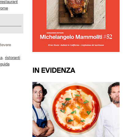
restaurant
 rome
stevere
ma
,
ristoranti
guida
IN EVIDENZA