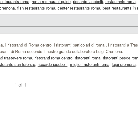
 restaurants roma
,
roma restaurant guide
,
riccardo iacobelli
,
restaurants roma
,
i cremona
,
fish restaurants roma
,
center restaurants roma
,
best restaurants in
 i ristoranti di Roma centro, i ristoranti particolari di roma,, i ristoranti a Tra
oranti di Roma secondo il nostro grande collaboratore Luigi Cremona.
nti trastevere roma
,
ristoranti roma centro
,
ristoranti roma
,
ristoranti pesce ro
istorante san lorenzo
,
riccardo iacobelli
,
migliori ristoranti roma
,
luigi cremona
,
1 of 1