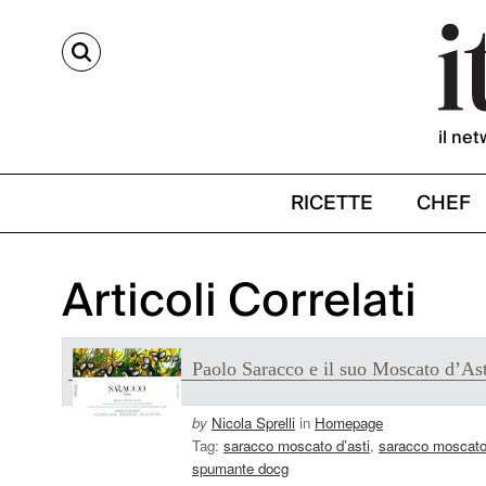
CERCA
il net
RICETTE
CHEF
Articoli Correlati
Paolo Saracco e il suo Moscato d’Ast
by
Nicola Sprelli
in
Homepage
Tag:
saracco moscato d’asti
,
saracco moscat
spumante docg