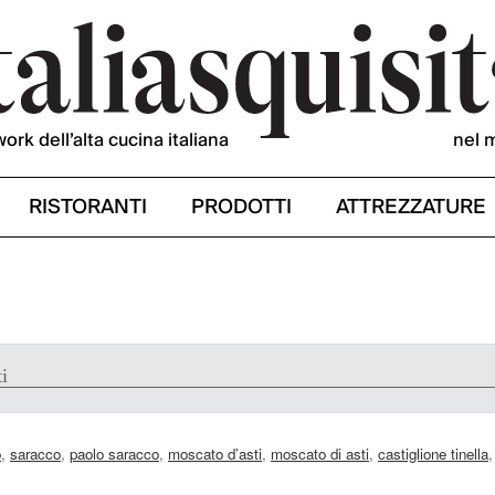
work dell’alta cucina italiana
nel 
RISTORANTI
PRODOTTI
ATTREZZATURE
i
o
,
saracco
,
paolo saracco
,
moscato d’asti
,
moscato di asti
,
castiglione tinella