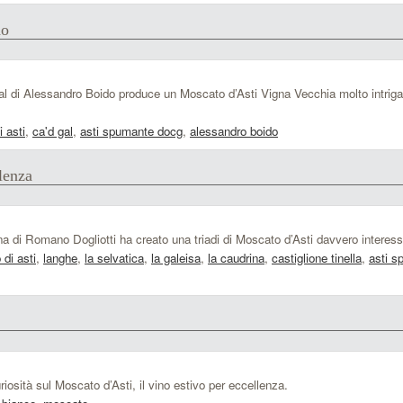
do
l di Alessandro Boido produce un Moscato d’Asti Vigna Vecchia molto intriga
 asti
,
ca'd gal
,
asti spumante docg
,
alessandro boido
lenza
na di Romano Dogliotti ha creato una triadi di Moscato d’Asti davvero interes
di asti
,
langhe
,
la selvatica
,
la galeisa
,
la caudrina
,
castiglione tinella
,
asti s
iosità sul Moscato d’Asti, il vino estivo per eccellenza.