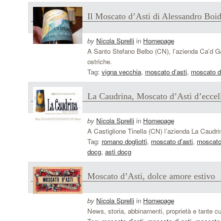
Il Moscato d’Asti di Alessandro Boi
by
Nicola Sprelli
in
Homepage
A Santo Stefano Belbo (CN), l’azienda Ca’d Ga
ostriche.
Tag:
vigna vecchia
,
moscato d’asti
,
moscato di
La Caudrina, Moscato d’Asti d’eccel
by
Nicola Sprelli
in
Homepage
A Castiglione Tinella (CN) l’azienda La Caudri
Tag:
romano dogliotti
,
moscato d’asti
,
moscato 
docg
,
asti docg
Moscato d’Asti, dolce amore estivo
by
Nicola Sprelli
in
Homepage
News, storia, abbinamenti, proprietà e tante cur