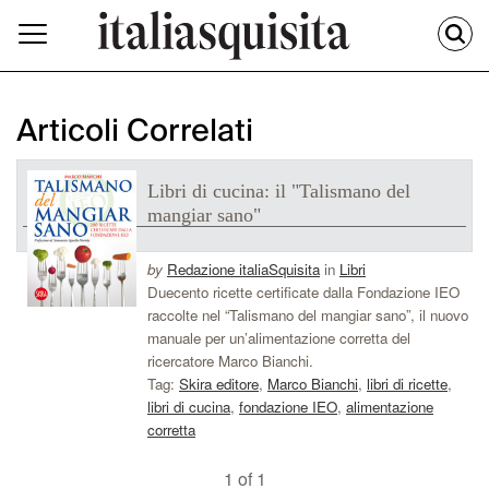
Articoli Correlati
Libri di cucina: il "Talismano del
mangiar sano"
by
Redazione italiaSquisita
in
Libri
Duecento ricette certificate dalla Fondazione IEO
raccolte nel “Talismano del mangiar sano”, il nuovo
manuale per un’alimentazione corretta del
ricercatore Marco Bianchi.
Tag:
Skira editore
,
Marco Bianchi
,
libri di ricette
,
libri di cucina
,
fondazione IEO
,
alimentazione
corretta
1 of 1