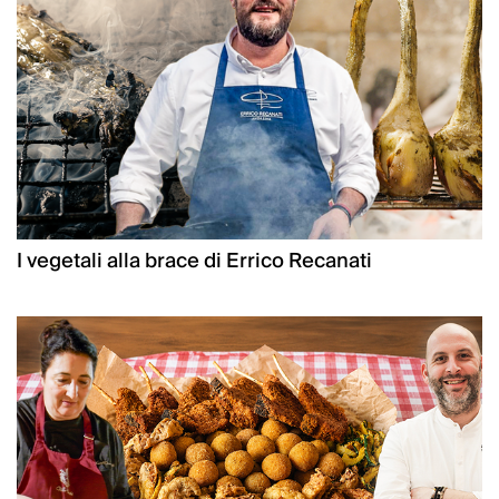
I vegetali alla brace di Errico Recanati