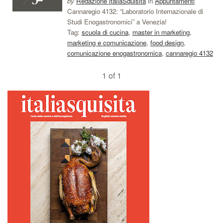
by
Redazione italiaSquisita
in
Appuntamenti
Cannaregio 4132: “Laboratorio Internazionale di
Studi Enogastronomici” a Venezia!
Tag:
scuola di cucina
,
master in marketing
,
marketing e comunicazione
,
food design
,
comunicazione enogastronomica
,
cannaregio 4132
1 of 1