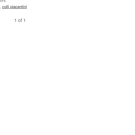
ini.
,
colli piacentini
1 of 1