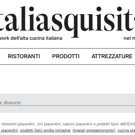
work dell’alta cucina italiana
nel 
RISTORANTI
PRODOTTI
ATTREZZATURE
e dintorni
ristoranti piacentini, vini piacentini, salumi piacentini e prodotti tipici dell’E
i piacentini
,
prodotti tipici emilia romagna
,
itinerari enogastronomici
,
cucina pi