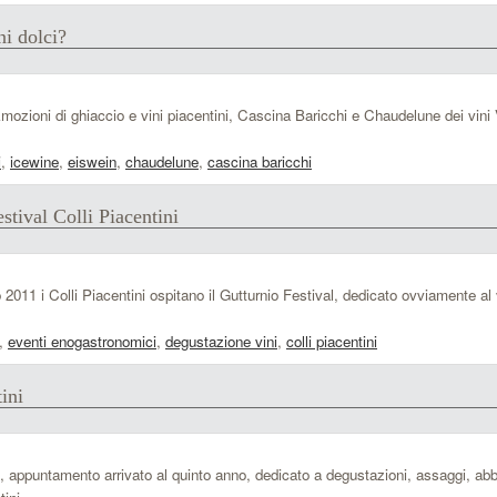
i dolci?
mozioni di ghiaccio e vini piacentini, Cascina Baricchi e Chaudelune dei vini 
i
,
icewine
,
eiswein
,
chaudelune
,
cascina baricchi
tival Colli Piacentini
no 2011 i Colli Piacentini ospitano il Gutturnio Festival, dedicato ovviamente al
,
eventi enogastronomici
,
degustazione vini
,
colli piacentini
tini
val, appuntamento arrivato al quinto anno, dedicato a degustazioni, assaggi, ab