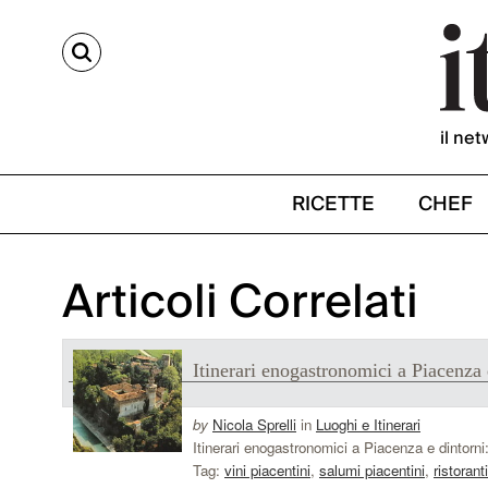
CERCA
il net
RICETTE
CHEF
Articoli Correlati
Itinerari enogastronomici a Piacenza 
by
Nicola Sprelli
in
Luoghi e Itinerari
Itinerari enogastronomici a Piacenza e dintorni: 
Tag:
vini piacentini
,
salumi piacentini
,
ristorant