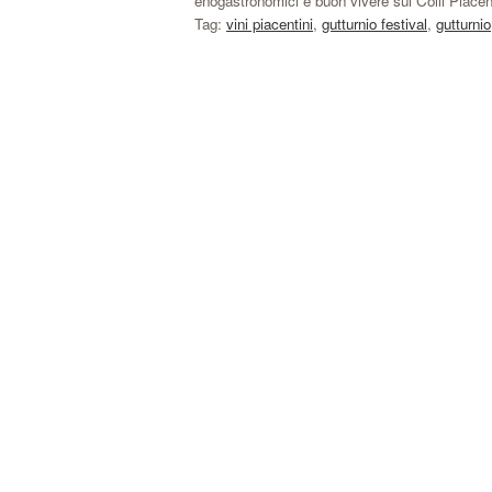
enogastronomici e buon vivere sui Colli Piacent
Tag:
vini piacentini
,
gutturnio festival
,
gutturnio