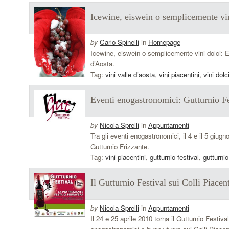
Icewine, eiswein o semplicemente vin
by
Carlo Spinelli
in
Homepage
Icewine, eiswein o semplicemente vini dolci: E
d’Aosta.
Tag:
vini valle d’aosta
,
vini piacentini
,
vini dolc
Eventi enogastronomici: Gutturnio Fes
by
Nicola Sprelli
in
Appuntamenti
Tra gli eventi enogastronomici, il 4 e il 5 giug
Gutturnio Frizzante.
Tag:
vini piacentini
,
gutturnio festival
,
gutturnio
Il Gutturnio Festival sui Colli Piacen
by
Nicola Sprelli
in
Appuntamenti
Il 24 e 25 aprile 2010 torna il Gutturnio Festi