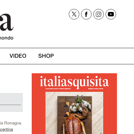
mondo
VIDEO
SHOP
milia Romagna.
acentina