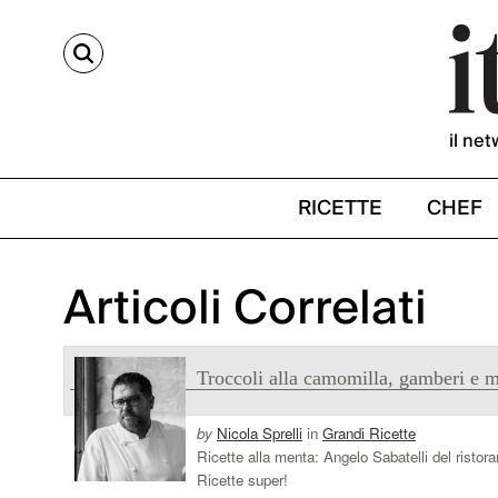
CERCA
il net
RICETTE
CHEF
Articoli Correlati
Troccoli alla camomilla, gamberi e m
by
Nicola Sprelli
in
Grandi Ricette
Ricette alla menta: Angelo Sabatelli del ristor
Ricette super!