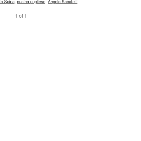
ia Spina
,
cucina pugliese
,
Angelo Sabatelli
1 of 1