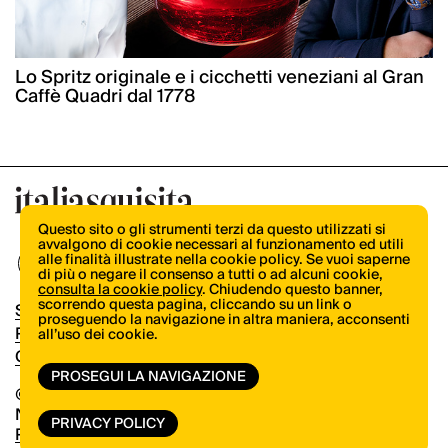
Lo Spritz originale e i cicchetti veneziani al Gran
Caffè Quadri dal 1778
Questo sito o gli strumenti terzi da questo utilizzati si
avvalgono di cookie necessari al funzionamento ed utili
alle finalità illustrate nella cookie policy. Se vuoi saperne
di più o negare il consenso a tutti o ad alcuni cookie,
consulta la cookie policy
. Chiudendo questo banner,
scorrendo questa pagina, cliccando su un link o
Shop
proseguendo la navigazione in altra maniera, acconsenti
Pubblicità
all’uso dei cookie.
Contatti
PROSEGUI LA NAVIGAZIONE
© Copyright 2026.
Vertical.it
N.ro Iscrizione ROC 32504
PRIVACY POLICY
Privacy Policy