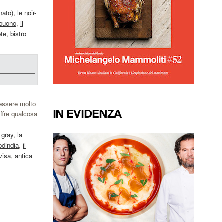
onato)
,
le noir-
o buono
,
il
ote
,
bistro
 essere molto
IN EVIDENZA
offre qualcosa
e gray
,
la
codindia
,
il
visa
,
antica