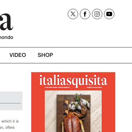
mondo
VIDEO
SHOP
 which it is
n, offers