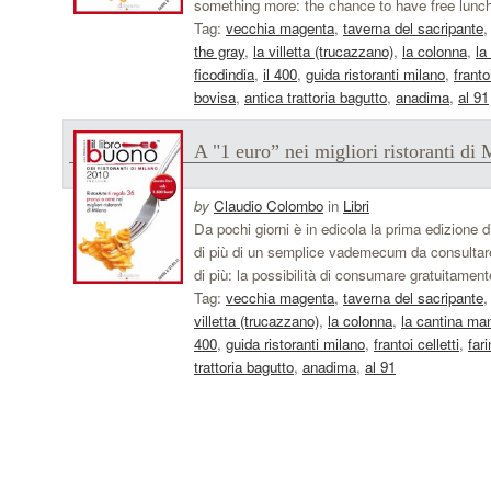
something more: the chance to have free lunche
Tag:
vecchia magenta
,
taverna del sacripante
the gray
,
la villetta (trucazzano)
,
la colonna
,
la
ficodindia
,
il 400
,
guida ristoranti milano
,
franto
bovisa
,
antica trattoria bagutto
,
anadima
,
al 91
A "1 euro” nei migliori ristoranti di
by
Claudio Colombo
in
Libri
Da pochi giorni è in edicola la prima edizione d
di più di un semplice vademecum da consultare. In
di più: la possibilità di consumare gratuitamen
Tag:
vecchia magenta
,
taverna del sacripante
villetta (trucazzano)
,
la colonna
,
la cantina ma
400
,
guida ristoranti milano
,
frantoi celletti
,
fari
trattoria bagutto
,
anadima
,
al 91