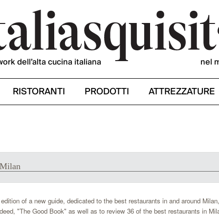
work dell’alta cucina italiana
nel 
RISTORANTI
PRODOTTI
ATTREZZATURE
 Milan
dition of a new guide, dedicated to the best restaurants in and around Milan,
eed, "The Good Book" as well as to review 36 of the best restaurants in Mila