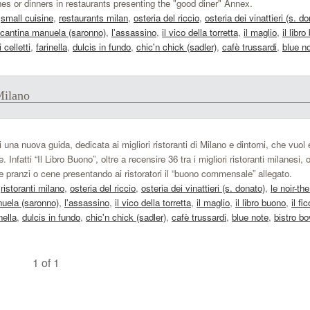
s or dinners in restaurants presenting the "good diner" Annex.
,
small cuisine
,
restaurants milan
,
osteria del riccio
,
osteria dei vinattieri (s. d
 cantina manuela (saronno)
,
l'assassino
,
il vico della torretta
,
il maglio
,
il libr
i celletti
,
farinella
,
dulcis in fundo
,
chic'n chick (sadler)
,
cafè trussardi
,
blue n
 Milano
i una nuova guida, dedicata ai migliori ristoranti di Milano e dintorni, che vuol
fatti “Il Libro Buono”, oltre a recensire 36 tra i migliori ristoranti milanesi, 
te pranzi o cene presentando ai ristoratori il “buono commensale” allegato.
,
ristoranti milano
,
osteria del riccio
,
osteria dei vinattieri (s. donato)
,
le noir-th
nuela (saronno)
,
l'assassino
,
il vico della torretta
,
il maglio
,
il libro buono
,
il fi
nella
,
dulcis in fundo
,
chic'n chick (sadler)
,
cafè trussardi
,
blue note
,
bistro bo
1 of 1