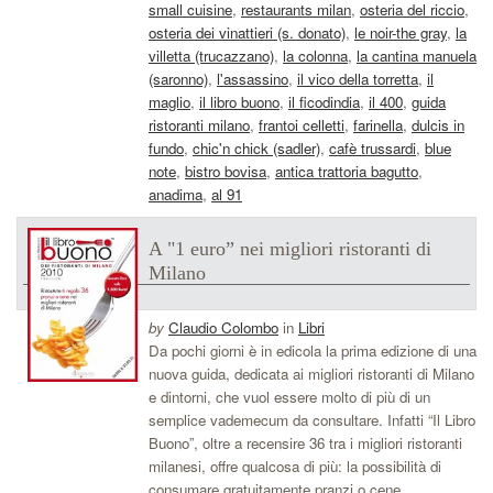
small cuisine
,
restaurants milan
,
osteria del riccio
,
osteria dei vinattieri (s. donato)
,
le noir-the gray
,
la
villetta (trucazzano)
,
la colonna
,
la cantina manuela
(saronno)
,
l'assassino
,
il vico della torretta
,
il
maglio
,
il libro buono
,
il ficodindia
,
il 400
,
guida
ristoranti milano
,
frantoi celletti
,
farinella
,
dulcis in
fundo
,
chic'n chick (sadler)
,
cafè trussardi
,
blue
note
,
bistro bovisa
,
antica trattoria bagutto
,
anadima
,
al 91
A "1 euro” nei migliori ristoranti di
Milano
by
Claudio Colombo
in
Libri
Da pochi giorni è in edicola la prima edizione di una
nuova guida, dedicata ai migliori ristoranti di Milano
e dintorni, che vuol essere molto di più di un
semplice vademecum da consultare. Infatti “Il Libro
Buono”, oltre a recensire 36 tra i migliori ristoranti
milanesi, offre qualcosa di più: la possibilità di
consumare gratuitamente pranzi o cene