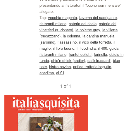
presentando ai ristoratori il “buono commensale”
allegato.
Tag:
vecchia magenta
,
taverna del sacripante
,
ristoranti milano
,
osteria del riccio
,
osteria dei
vinattieri (s. donato)
,
le noir-the gray
,
la villetta
(trucazzano)
,
la colonna
,
la cantina manuela
(saronno)
,
l'assassino
,
il vico della torretta
,
il
maglio
,
il libro buono
,
il ficodindia
,
il 400
,
guida
ristoranti milano
,
frantoi celletti
,
farinella
,
dulcis in
fundo
,
chic'n chick (sadler)
,
cafè trussardi
,
blue
note
,
bistro bovisa
,
antica trattoria bagutto
,
anadima
,
al 91
1 of 1