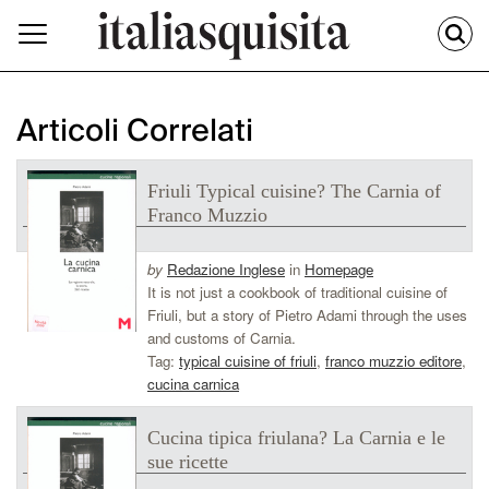
Articoli Correlati
Friuli Typical cuisine? The Carnia of
Franco Muzzio
by
Redazione Inglese
in
Homepage
It is not just a cookbook of traditional cuisine of
Friuli, but a story of Pietro Adami through the uses
and customs of Carnia.
Tag:
typical cuisine of friuli
,
franco muzzio editore
,
cucina carnica
Cucina tipica friulana? La Carnia e le
sue ricette