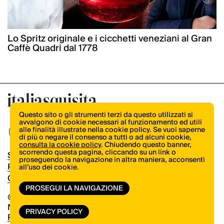
Lo Spritz originale e i cicchetti veneziani al Gran
Caffè Quadri dal 1778
Questo sito o gli strumenti terzi da questo utilizzati si
avvalgono di cookie necessari al funzionamento ed utili
alle finalità illustrate nella cookie policy. Se vuoi saperne
di più o negare il consenso a tutti o ad alcuni cookie,
consulta la cookie policy
. Chiudendo questo banner,
scorrendo questa pagina, cliccando su un link o
Shop
proseguendo la navigazione in altra maniera, acconsenti
Pubblicità
all’uso dei cookie.
Contatti
PROSEGUI LA NAVIGAZIONE
© Copyright 2026.
Vertical.it
N.ro Iscrizione ROC 32504
PRIVACY POLICY
Privacy Policy