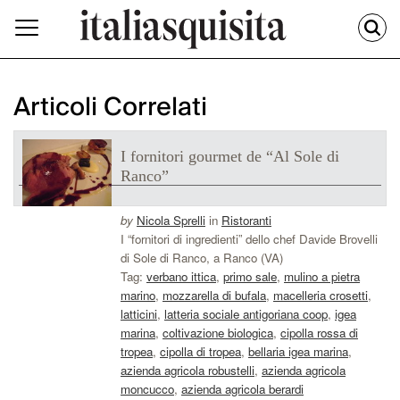
Articoli Correlati
I fornitori gourmet de “Al Sole di
Ranco”
by
Nicola Sprelli
in
Ristoranti
I “fornitori di ingredienti” dello chef Davide Brovelli
di Sole di Ranco, a Ranco (VA)
Tag:
verbano ittica
,
primo sale
,
mulino a pietra
marino
,
mozzarella di bufala
,
macelleria crosetti
,
latticini
,
latteria sociale antigoriana coop
,
igea
marina
,
coltivazione biologica
,
cipolla rossa di
tropea
,
cipolla di tropea
,
bellaria igea marina
,
azienda agricola robustelli
,
azienda agricola
moncucco
,
azienda agricola berardi