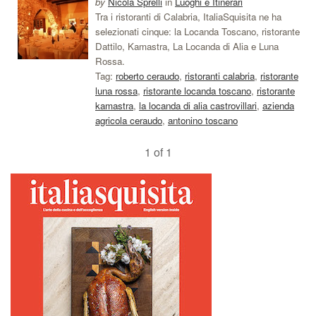
by
Nicola Sprelli
in
Luoghi e Itinerari
Tra i ristoranti di Calabria, ItaliaSquisita ne ha
selezionati cinque: la Locanda Toscano, ristorante
Dattilo, Kamastra, La Locanda di Alia e Luna
Rossa.
Tag:
roberto ceraudo
,
ristoranti calabria
,
ristorante
luna rossa
,
ristorante locanda toscano
,
ristorante
kamastra
,
la locanda di alia castrovillari
,
azienda
agricola ceraudo
,
antonino toscano
1 of 1