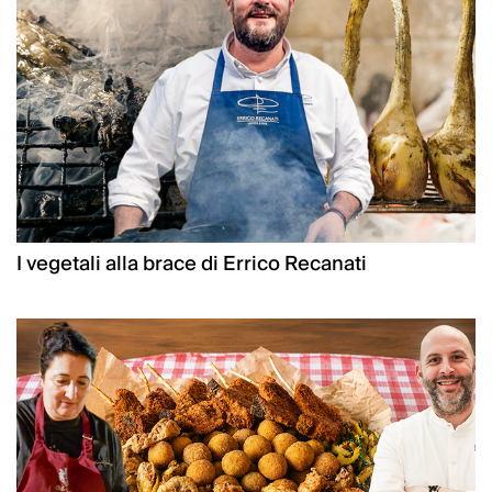
I vegetali alla brace di Errico Recanati