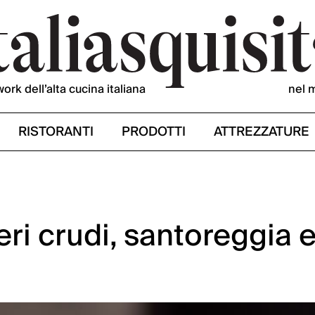
work dell’alta cucina italiana
nel 
RISTORANTI
PRODOTTI
ATTREZZATURE
i crudi, santoreggia 