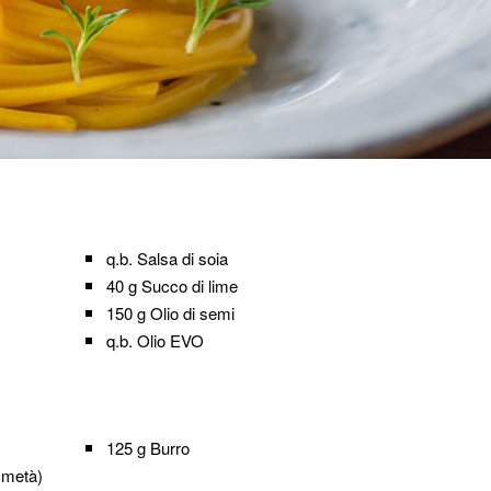
q.b.
Salsa di soia
40 g
Succo di lime
150 g
Olio di semi
q.b.
Olio EVO
125 g
Burro
a metà)