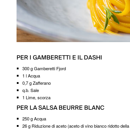
PER I GAMBERETTI E IL DASHI
300 g
Gamberetti Fjord
1 l
Acqua
0,7 g
Zafferano
q.b.
Sale
1
Lime, scorza
PER LA SALSA BEURRE BLANC
250 g
Acqua
26 g
Riduzione di aceto (aceto di vino bianco ridotto dell