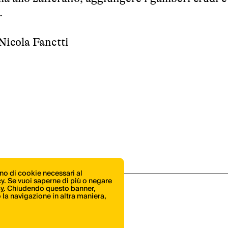
.
Nicola Fanetti
ono di cookie necessari al
icy. Se vuoi saperne di più o negare
cy
. Chiudendo questo banner,
la navigazione in altra maniera,