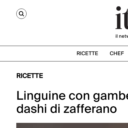
CERCA
il net
RICETTE
CHEF
RICETTE
Linguine con gamber
dashi di zafferano