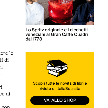
Lo Spritz originale e i cicchetti
veneziani al Gran Caffè Quadri
dal 1778
ere le
li di
ri
.
Scopri tutte le novità di libri e
ri
riviste di ItaliaSquisita
co di
VAI ALLO SHOP
e con