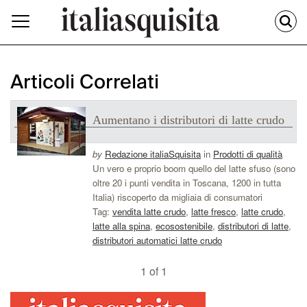
Articoli Correlati
Aumentano i distributori di latte crudo
by
Redazione italiaSquisita
in
Prodotti di qualità
Un vero e proprio boom quello del latte sfuso (sono
oltre 20 i punti vendita in Toscana, 1200 in tutta
Italia) riscoperto da migliaia di consumatori
Tag:
vendita latte crudo
,
latte fresco
,
latte crudo
,
latte alla spina
,
ecosostenibile
,
distributori di latte
,
distributori automatici latte crudo
1 of 1