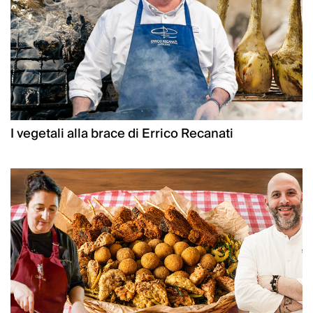
I vegetali alla brace di Errico Recanati