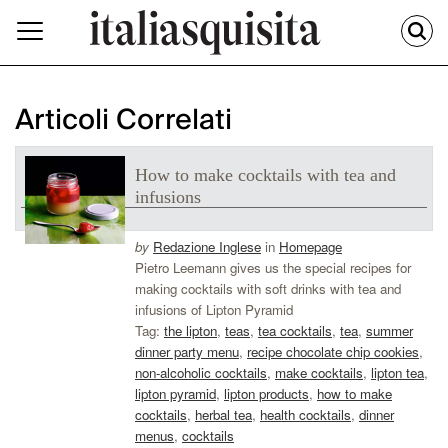
Articoli Correlati
How to make cocktails with tea and
infusions
by
Redazione Inglese
in
Homepage
Pietro Leemann gives us the special recipes for
making cocktails with soft drinks with tea and
infusions of Lipton Pyramid
Tag:
the lipton
,
teas
,
tea cocktails
,
tea
,
summer
dinner party menu
,
recipe chocolate chip cookies
,
non-alcoholic cocktails
,
make cocktails
,
lipton tea
,
lipton pyramid
,
lipton products
,
how to make
cocktails
,
herbal tea
,
health cocktails
,
dinner
menus
,
cocktails