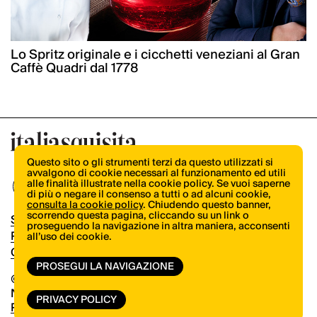
Lo Spritz originale e i cicchetti veneziani al Gran
Caffè Quadri dal 1778
Questo sito o gli strumenti terzi da questo utilizzati si
avvalgono di cookie necessari al funzionamento ed utili
alle finalità illustrate nella cookie policy. Se vuoi saperne
di più o negare il consenso a tutti o ad alcuni cookie,
consulta la cookie policy
. Chiudendo questo banner,
scorrendo questa pagina, cliccando su un link o
Shop
proseguendo la navigazione in altra maniera, acconsenti
Pubblicità
all’uso dei cookie.
Contatti
PROSEGUI LA NAVIGAZIONE
© Copyright 2026.
Vertical.it
N.ro Iscrizione ROC 32504
PRIVACY POLICY
Privacy Policy