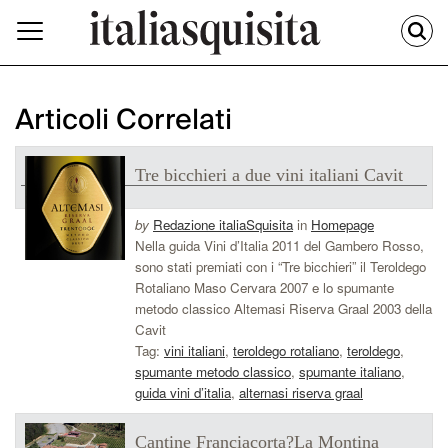
Articoli Correlati
Tre bicchieri a due vini italiani Cavit
by
Redazione italiaSquisita
in
Homepage
Nella guida Vini d’Italia 2011 del Gambero Rosso,
sono stati premiati con i “Tre bicchieri” il Teroldego
Rotaliano Maso Cervara 2007 e lo spumante
metodo classico Altemasi Riserva Graal 2003 della
Cavit
Tag:
vini italiani
,
teroldego rotaliano
,
teroldego
,
spumante metodo classico
,
spumante italiano
,
guida vini d’italia
,
alternasi riserva graal
Cantine Franciacorta?La Montina