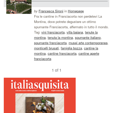
by
Francesca Sironi
in
Homepage
Fra le cantine in Franciacorta non perdetevi La
Montina, dove potrete degustare un ottimo
spumante Franciacorta, affermato in tutto il mondo.
Tag:
vini franciacorta
,
villa baiana
,
tenute la
montina
,
tenuta la montina
,
spumante italiano
,
spumante franciacorta
,
musei arte contemporanea
,
monticelli brusati
,
famiglia bozza
,
cantine la
montina
,
cantine franciacorta
,
cantine aperte
franciacorta
1 of 1