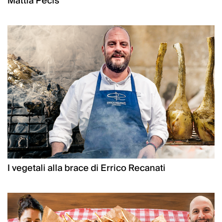
Mattia Pecis
I vegetali alla brace di Errico Recanati