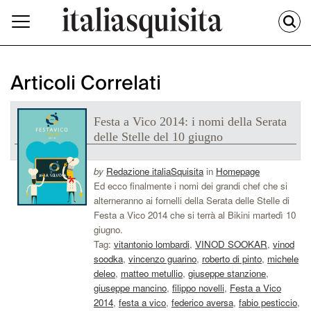
Articoli Correlati
Festa a Vico 2014: i nomi della Serata
delle Stelle del 10 giugno
by
Redazione italiaSquisita
in
Homepage
Ed ecco finalmente i nomi dei grandi chef che si
alterneranno ai fornelli della Serata delle Stelle di
Festa a Vico 2014 che si terrà al Bikini martedì 10
giugno.
Tag:
vitantonio lombardi
,
VINOD SOOKAR
,
vinod
soodka
,
vincenzo guarino
,
roberto di pinto
,
michele
deleo
,
matteo metullio
,
giuseppe stanzione
,
giuseppe mancino
,
filippo novelli
,
Festa a Vico
2014
,
festa a vico
,
federico aversa
,
fabio pesticcio
,