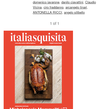
domenico iavarone
,
danilo ciavattini
,
Claudio
Vicina
,
ciro fraddanno
,
arcangelo tinari
,
ANTONELLA RICCI
,
angelo silibello
1 of 1