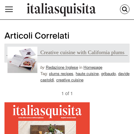
Articoli Correlati
Creative cuisine with California plums
by
Redazione Inglese
in
Homepage
Tag:
plums recipes
,
haute cuisine
,
gribaudo
,
davide
castoldi
,
creative cuisine
1 of 1