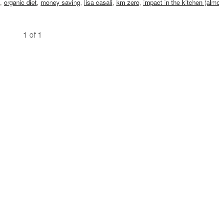
,
organic diet
,
money saving
,
lisa casali
,
km zero
,
impact in the kitchen (alm
1 of 1