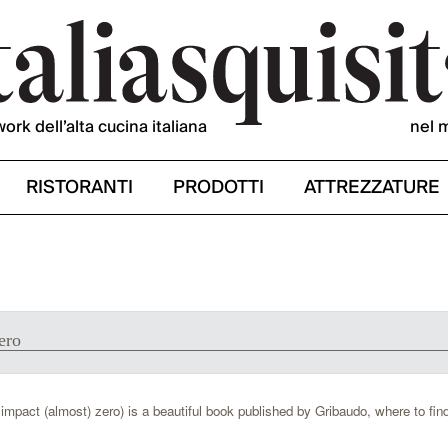
work dell’alta cucina italiana
nel 
RISTORANTI
PRODOTTI
ATTREZZATURE
ero
impact (almost) zero) is a beautiful book published by Gribaudo, where to find