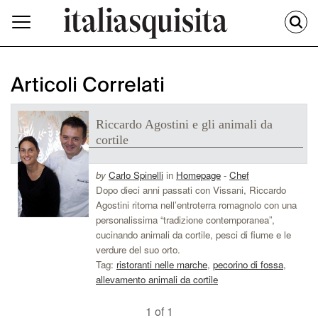
Articoli Correlati
Riccardo Agostini e gli animali da
cortile
by
Carlo Spinelli
in
Homepage
-
Chef
Dopo dieci anni passati con Vissani, Riccardo
Agostini ritorna nell’entroterra romagnolo con una
personalissima “tradizione contemporanea”,
cucinando animali da cortile, pesci di fiume e le
verdure del suo orto.
Tag:
ristoranti nelle marche
,
pecorino di fossa
,
allevamento animali da cortile
1 of 1