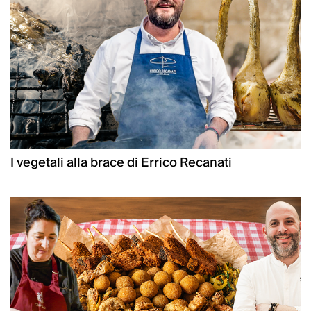
I vegetali alla brace di Errico Recanati