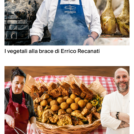
I vegetali alla brace di Errico Recanati