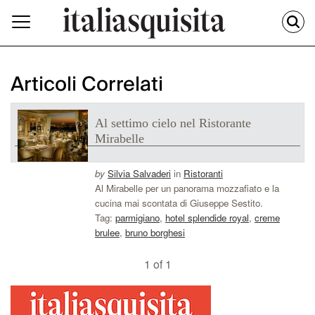
Articoli Correlati
Al settimo cielo nel Ristorante
Mirabelle
by
Silvia Salvaderi
in
Ristoranti
Al Mirabelle per un panorama mozzafiato e la
cucina mai scontata di Giuseppe Sestito.
Tag:
parmigiano
,
hotel splendide royal
,
creme
brulee
,
bruno borghesi
1 of 1