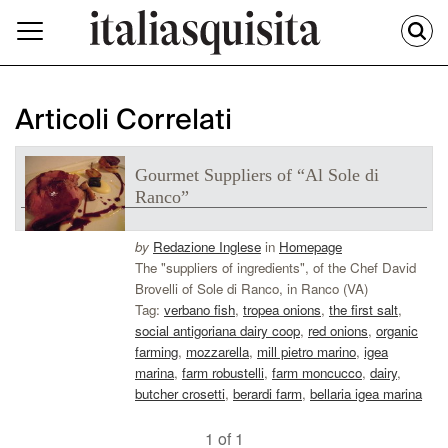
Articoli Correlati
Gourmet Suppliers of “Al Sole di
Ranco”
by
Redazione Inglese
in
Homepage
The "suppliers of ingredients", of the Chef David
Brovelli of Sole di Ranco, in Ranco (VA)
Tag:
verbano fish
,
tropea onions
,
the first salt
,
social antigoriana dairy coop
,
red onions
,
organic
farming
,
mozzarella
,
mill pietro marino
,
igea
marina
,
farm robustelli
,
farm moncucco
,
dairy
,
butcher crosetti
,
berardi farm
,
bellaria igea marina
1 of 1