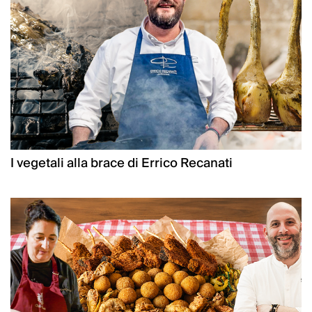
I vegetali alla brace di Errico Recanati