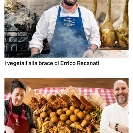
I vegetali alla brace di Errico Recanati