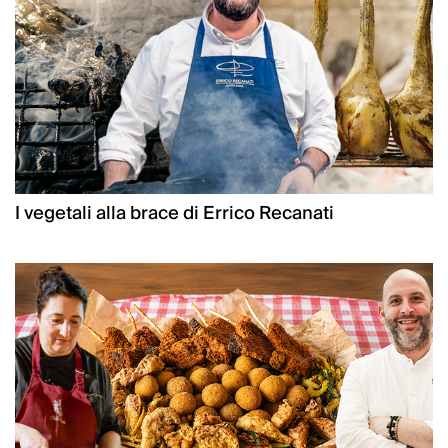
I vegetali alla brace di Errico Recanati