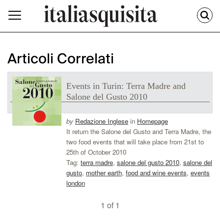
Articoli Correlati
Events in Turin: Terra Madre and
Salone del Gusto 2010
by
Redazione Inglese
in
Homepage
It return the Salone del Gusto and Terra Madre, the
two food events that will take place from 21st to
25th of October 2010
Tag:
terra madre
,
salone del gusto 2010
,
salone del
gusto
,
mother earth
,
food and wine events
,
events
london
1 of 1