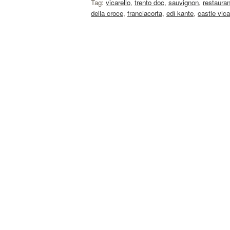
Tag:
vicarello
,
trento doc
,
sauvignon
,
restauran
della croce
,
franciacorta
,
edi kante
,
castle vica