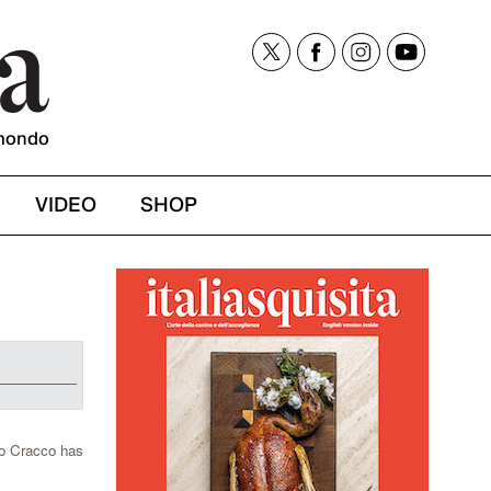
mondo
VIDEO
SHOP
lo Cracco has