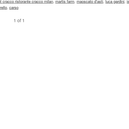
t cracco ristorante cracco milan
,
martis farm
,
maoscato d'asti
,
luca gardini
,
i
rello
,
carso
1 of 1