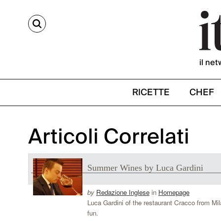
CERCA
il net
RICETTE
CHEF
Articoli Correlati
Summer Wines by Luca Gardini
by
Redazione Inglese
in
Homepage
Luca Gardini of the restaurant Cracco from M
fun.