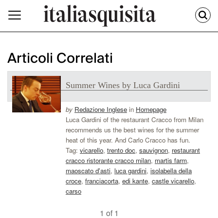
Articoli Correlati
Summer Wines by Luca Gardini
by
Redazione Inglese
in
Homepage
Luca Gardini of the restaurant Cracco from Milan
recommends us the best wines for the summer
heat of this year. And Carlo Cracco has fun.
Tag:
vicarello
,
trento doc
,
sauvignon
,
restaurant
cracco ristorante cracco milan
,
martis farm
,
maoscato d'asti
,
luca gardini
,
isolabella della
croce
,
franciacorta
,
edi kante
,
castle vicarello
,
carso
1 of 1