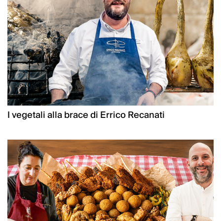
I vegetali alla brace di Errico Recanati