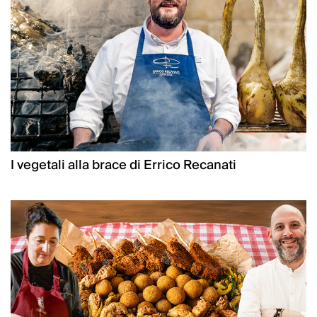
I vegetali alla brace di Errico Recanati