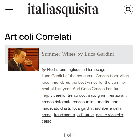
Articoli Correlati
Summer Wines by Luca Gardini
by
Redazione Inglese
in
Homepage
Luca Gardini of the restaurant Cracco from Milan
recommends us the best wines for the summer
heat of this year. And Carlo Cracco has fun.
Tag:
vicarello
,
trento doc
,
sauvignon
,
restaurant
cracco ristorante cracco milan
,
martis farm
,
maoscato d'asti
,
luca gardini
,
isolabella della
croce
,
franciacorta
,
edi kante
,
castle vicarello
,
carso
1 of 1