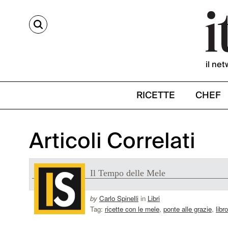
CERCA
il net
RICETTE
CHEF
Articoli Correlati
Il Tempo delle Mele
by
Carlo Spinelli
in
Libri
Tag:
ricette con le mele
,
ponte alle grazie
,
libr