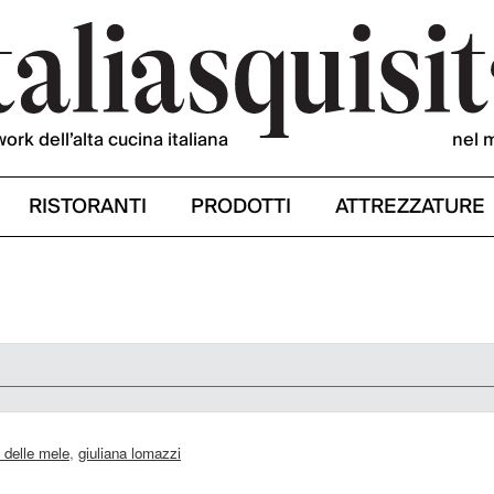
work dell’alta cucina italiana
nel 
RISTORANTI
PRODOTTI
ATTREZZATURE
o delle mele
,
giuliana lomazzi