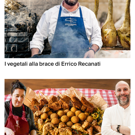
I vegetali alla brace di Errico Recanati